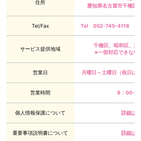
住所
愛知県名古屋市千種区大久
Tel/Fax
Tel 052-745-4118 /
千種区、昭和区、東
サービス提供地域
※一部対応できない
営業日
月曜日～土曜日（祝日は
営業時間
8：00～1
個人情報保護について
詳細は
重要事項説明書について
詳細は