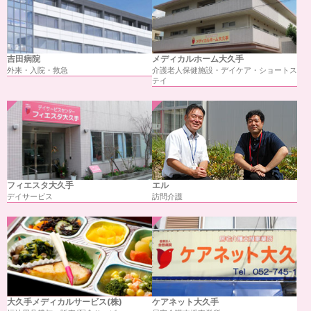
吉田病院
メディカルホーム大久手
外来・入院・救急
介護老人保健施設・
デイケア・
ショートス
テイ
フィエスタ大久手
エル
デイサービス
訪問介護
大久手メディカル
サービス(株)
ケアネット大久手