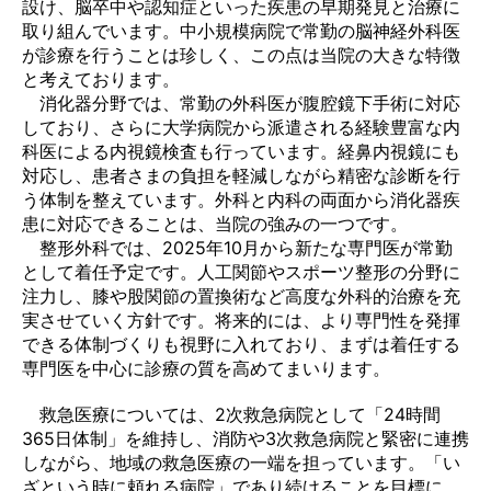
設け、脳卒中や認知症といった疾患の早期発見と治療に
取り組んでいます。中小規模病院で常勤の脳神経外科医
が診療を行うことは珍しく、この点は当院の大きな特徴
と考えております。
消化器分野では、常勤の外科医が腹腔鏡下手術に対応
しており、さらに大学病院から派遣される経験豊富な内
科医による内視鏡検査も行っています。経鼻内視鏡にも
対応し、患者さまの負担を軽減しながら精密な診断を行
う体制を整えています。外科と内科の両面から消化器疾
患に対応できることは、当院の強みの一つです。
整形外科では、2025年10月から新たな専門医が常勤
として着任予定です。人工関節やスポーツ整形の分野に
注力し、膝や股関節の置換術など高度な外科的治療を充
実させていく方針です。将来的には、より専門性を発揮
できる体制づくりも視野に入れており、まずは着任する
専門医を中心に診療の質を高めてまいります。
救急医療については、2次救急病院として「24時間
365日体制」を維持し、消防や3次救急病院と緊密に連携
しながら、地域の救急医療の一端を担っています。「い
ざという時に頼れる病院」であり続けることを目標に、